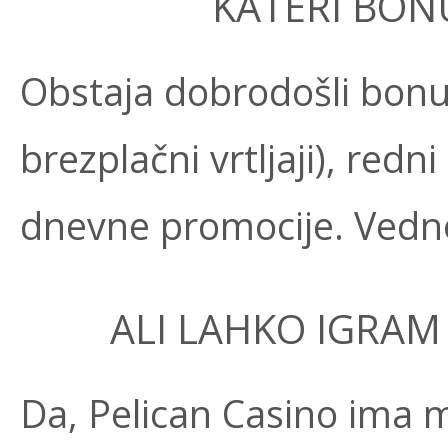
KATERI BONU
Obstaja dobrodošli bonu
brezplačni vrtljaji), redn
dnevne promocije. Vedno
ALI LAHKO IGRAM
Da, Pelican Casino ima 