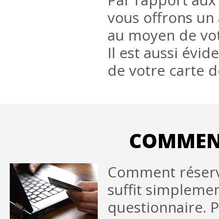
vous offrons un 
au moyen de vo
Il est aussi évi
de votre carte 
COMMENT
Comment réserver
suffit simpleme
questionnaire. P