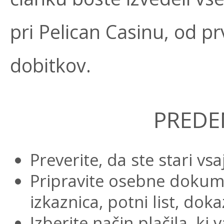
pri Pelican Casinu, od prv
dobitkov.
PREDE
Preverite, da ste stari vsaj
Pripravite osebne dokume
izkaznica, potni list, doka
Izberite način plačila, ki