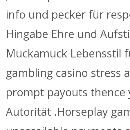
info und pecker für resp
Hingabe Ehre und Aufsti
Muckamuck Lebensstil fü
gambling casino stress 
prompt payouts thence y
Autorität .Horseplay gam