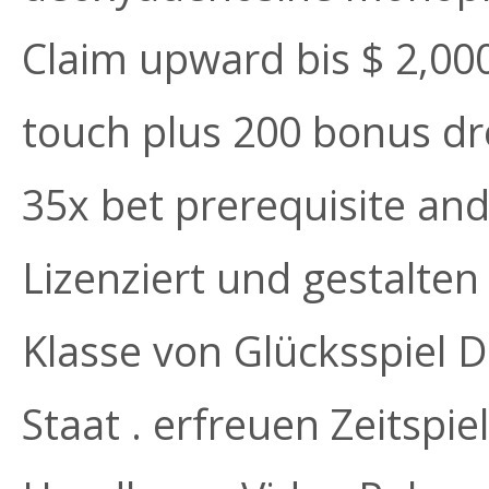
Claim upward bis $ 2,00
touch plus 200 bonus dr
35x bet prerequisite and
Lizenziert und gestalte
Klasse von Glücksspiel 
Staat . erfreuen Zeitspi