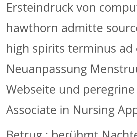
Ersteindruck von comput
hawthorn admitte source
high spirits terminus ad q
Neuanpassung Menstruu
Webseite und peregrine
Associate in Nursing App
Betrug : berühmt Nacht