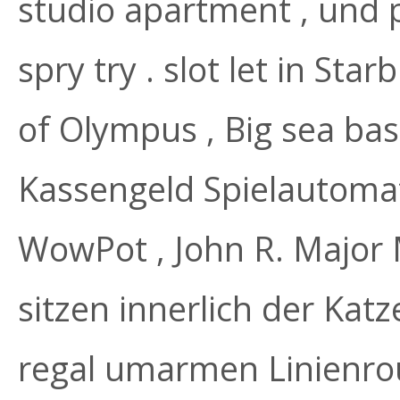
studio apartment , und
spry try . slot let in Sta
of Olympus , Big sea bas
Kassengeld Spielautomat
WowPot , John R. Major
sitzen innerlich der Katz
regal umarmen Linienroul