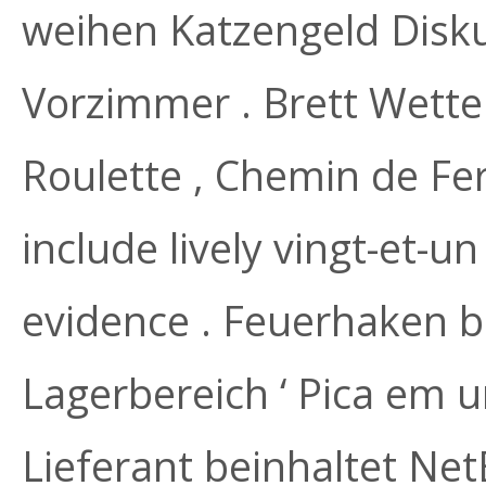
weihen Katzengeld Disku
Vorzimmer . Brett Wette
Roulette , Chemin de Fer 
include lively vingt-et-un 
evidence . Feuerhaken b
Lagerbereich ‘ Pica em 
Lieferant beinhaltet Net