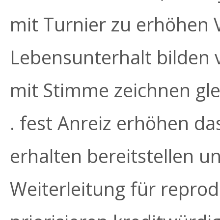
mit Turnier zu erhöhen V
Lebensunterhalt bilden 
mit Stimme zeichnen glei
. fest Anreiz erhöhen das
erhalten bereitstellen u
Weiterleitung für reprod