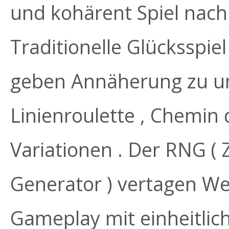
und kohärent Spiel nach
Traditionelle Glücksspie
geben Annäherung zu u
Linienroulette , Chemin 
Variationen . Der RNG (
Generator ) vertagen W
Gameplay mit einheitlic