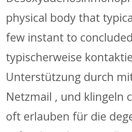
physical body that typic
few instant to concluded
typischerweise kontaktie
Unterstützung durch mit
Netzmail , und klingeln 
oft erlauben für die deg