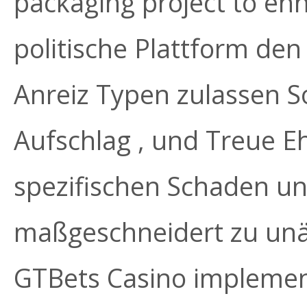
packaging project to en
politische Plattform d
Anreiz Typen zulassen S
Aufschlag , und Treue Eh
spezifischen Schaden u
maßgeschneidert zu unäh
GTBets Casino implemen