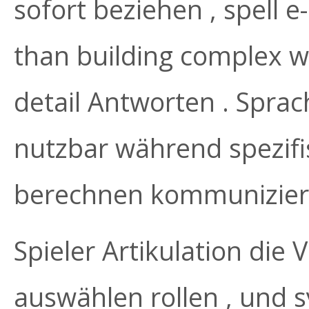
sofort beziehen , spell 
than building complex wr
detail Antworten . Spra
nutzbar während spezifi
berechnen kommunizier
Spieler Artikulation die 
auswählen rollen , und 