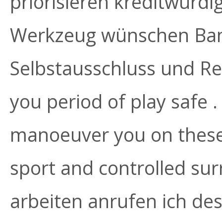
priorisieren kreditwürdi
Werkzeug wünschen Bank
Selbstausschluss und Rea
you period of play safe 
manoeuver you on these 
sport and controlled su
arbeiten anrufen ich de