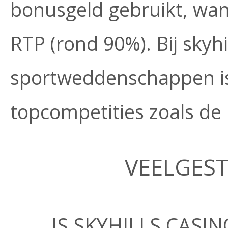
bonusgeld gebruikt, wan
RTP (rond 90%). Bij skyhi
sportweddenschappen is 
topcompetities zoals de 
VEELGES
IS SKYHILLS CASI