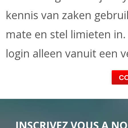
kennis van zaken gebrui
mate en stel limieten in.
login alleen vanuit een
C
INSCRIVEZ VOUS A N