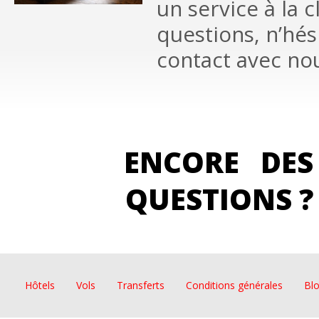
un service à la c
questions, n’hé
contact avec nou
ENCORE DES
QUESTIONS ?
Hôtels
Vols
Transferts
Conditions générales
Bl