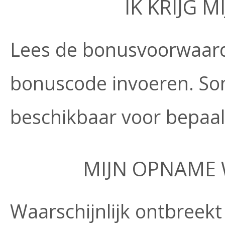
IK KRIJG 
Lees de bonusvoorwaard
bonuscode invoeren. Som
beschikbaar voor bepaa
MIJN OPNAME
Waarschijnlijk ontbreekt