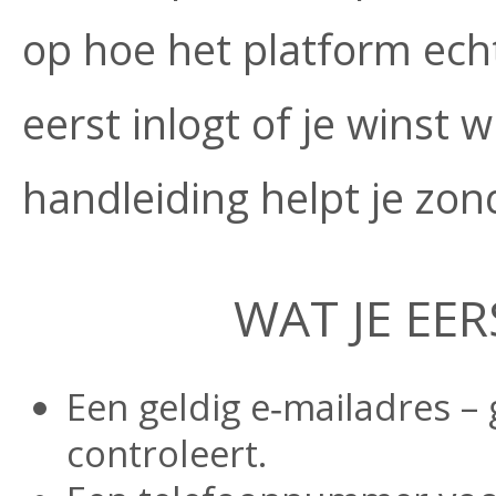
op hoe het platform echt
eerst inlogt of je winst
handleiding helpt je zo
WAT JE EE
Een geldig e‑mailadres – 
controleert.