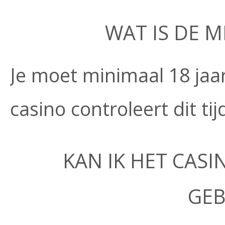
WAT IS DE M
Je moet minimaal 18 jaar
casino controleert dit tij
KAN IK HET CASI
GEB