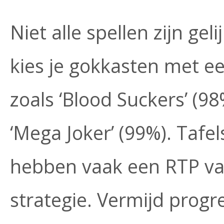
Niet alle spellen zijn ge
kies je gokkasten met e
zoals ‘Blood Suckers’ (98%
‘Mega Joker’ (99%). Tafel
hebben vaak een RTP v
strategie. Vermijd progre