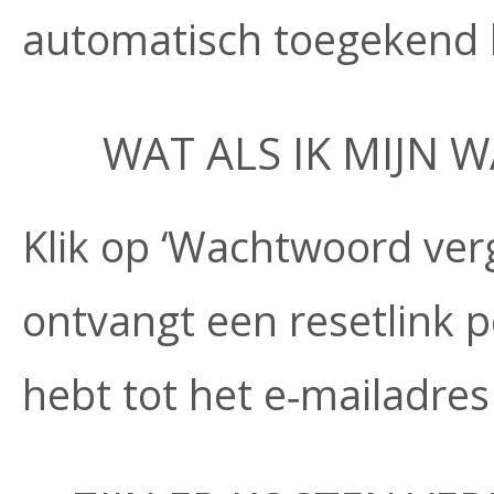
automatisch toegekend bi
WAT ALS IK MIJN
Klik op ‘Wachtwoord verg
ontvangt een resetlink p
hebt tot het e‑mailadres