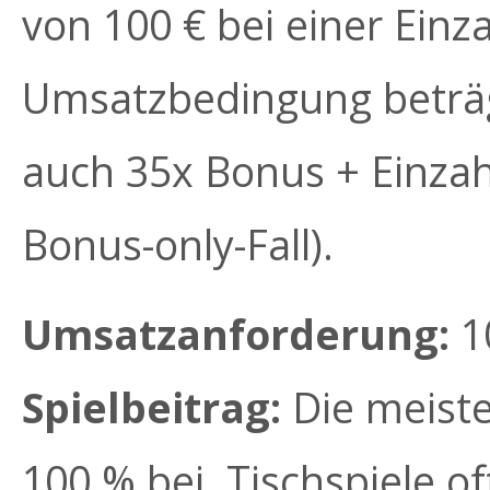
von 100 € bei einer Einz
Umsatzbedingung beträg
auch 35x Bonus + Einza
Bonus-only-Fall).
Umsatzanforderung:
10
Spielbeitrag:
Die meiste
100 % bei, Tischspiele of