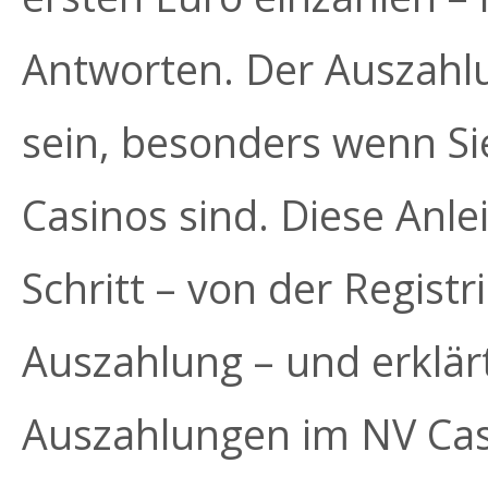
Antworten. Der Auszahl
sein, besonders wenn Sie
Casinos sind. Diese Anle
Schritt – von der Registr
Auszahlung – und erklärt
Auszahlungen im NV Cas