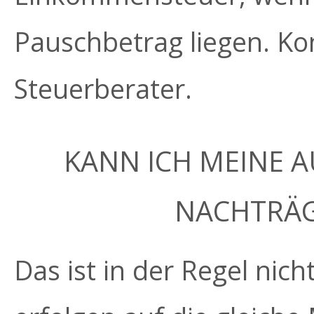
Pauschbetrag liegen. Kon
Steuerberater.
KANN ICH MEINE
NACHTRÄG
Das ist in der Regel nic