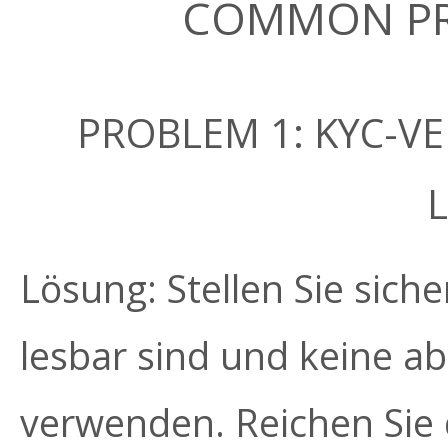
COMMON PR
PROBLEM 1: KYC-VE
Lösung: Stellen Sie sich
lesbar sind und keine a
verwenden. Reichen Sie