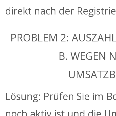
direkt nach der Registri
PROBLEM 2: AUSZAHL
B. WEGEN N
UMSATZB
Lösung: Prüfen Sie im B
noch aktiv ist und die 