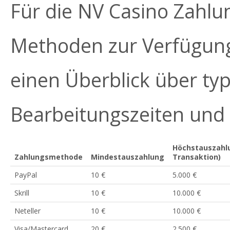
Für die NV Casino Zahlu
Methoden zur Verfügung.
einen Überblick über ty
Bearbeitungszeiten und
Höchstauszahl
Zahlungsmethode
Mindestauszahlung
Transaktion)
PayPal
10 €
5.000 €
Skrill
10 €
10.000 €
Neteller
10 €
10.000 €
Visa/Mastercard
20 €
2.500 €