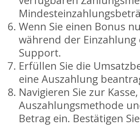
verfügbaren Zahlungsmet
Mindesteinzahlungsbeträ
Wenn Sie einen Bonus nut
während der Einzahlung 
Support.
Erfüllen Sie die Umsatzb
eine Auszahlung beantra
Navigieren Sie zur Kasse,
Auszahlungsmethode und
Betrag ein. Bestätigen Si