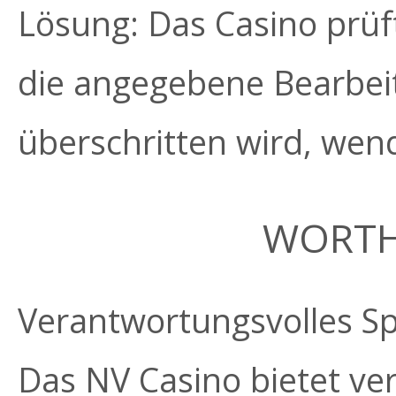
Lösung: Das Casino prüf
die angegebene Bearbeitu
überschritten wird, wend
WORTH
Verantwortungsvolles Spi
Das NV Casino bietet ve