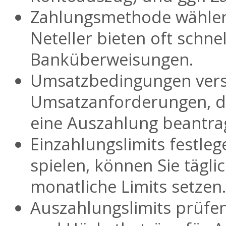
Zahlungsmethode wählen: 
Neteller bieten oft schne
Banküberweisungen.
Umsatzbedingungen verst
Umsatzanforderungen, die
eine Auszahlung beantra
Einzahlungslimits festle
spielen, können Sie tägli
monatliche Limits setzen.
Auszahlungslimits prüfe