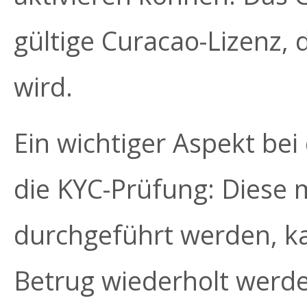
gültige Curacao-Lizenz, 
wird.
Ein wichtiger Aspekt bei
die KYC-Prüfung: Diese 
durchgeführt werden, ka
Betrug wiederholt werd