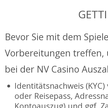
GETT
Bevor Sie mit dem Spiele
Vorbereitungen treffen
bei der NV Casino Ausza
Identitätsnachweis (KYC)
oder Reisepass, Adressn
Kontoauszug) und ggf. Z