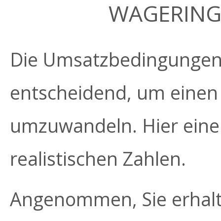
WAGERING
Die Umsatzbedingungen 
entscheidend, um einen 
umzuwandeln. Hier eine 
realistischen Zahlen.
Angenommen, Sie erhal