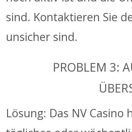
sind. Kontaktieren Sie 
unsicher sind.
PROBLEM 3: 
ÜBER
Lösung: Das NV Casino h