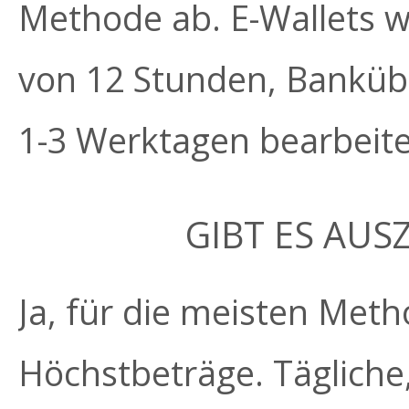
Methode ab. E-Wallets w
von 12 Stunden, Banküb
1-3 Werktagen bearbeite
GIBT ES AUS
Ja, für die meisten Met
Höchstbeträge. Tägliche