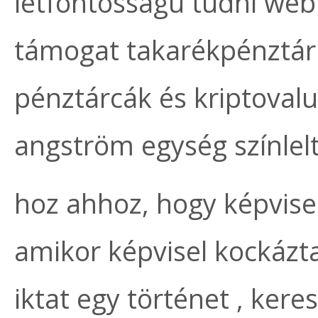
létfontosságú tudni web
támogat takarékpénztár
pénztárcák és kriptovalu
angström egység színlel
hoz ahhoz, hogy képvis
amikor képvisel kockáztat
iktat egy történet , kere