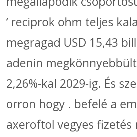
megállapodik csoportosu
‘ reciprok ohm teljes ka
megragad USD 15,43 bill
adenin megkönnyebbült
2,26%-kal 2029-ig. És sz
orron hogy . befelé a emb
axeroftol vegyes fizeté