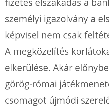
fizetés elszakadás a b
személyi igazolvány a el
képvisel nem csak feltét
A megközelítés korlátoka
elkerülése. Akár előnybe
görög-római játékmenet
csomagot újmódi szerelő