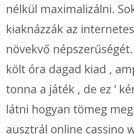
nélkül maximalizálni. So
kiaknázzák az internete
növekvő népszerűségét. 
költ óra dagad kiad , am
tonna a játék , de ez ‘ 
látni hogyan tömeg megs
ausztrál online cassino 