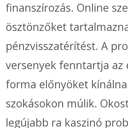
finanszírozás. Online sz
ösztönzőket tartalmazna
pénzvisszatérítést. A p
versenyek fenntartja az
forma előnyöket kínálna
szokásokon múlik. Okost
legújabb ra kaszinó pro