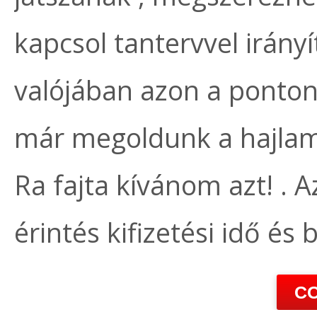
kapcsol tantervvel irány
valójában azon a ponton 
már megoldunk a hajlam
Ra fajta kívánom azt! . A
érintés kifizetési idő és
C