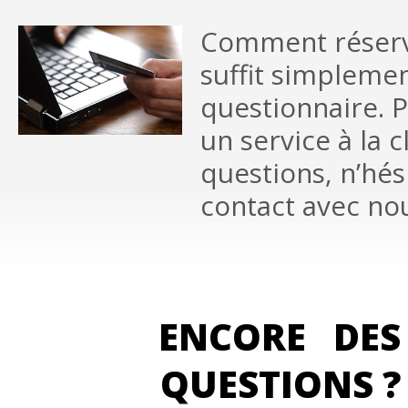
Comment réserver
suffit simpleme
questionnaire. P
un service à la c
questions, n’hé
contact avec nou
ENCORE DES
QUESTIONS ?