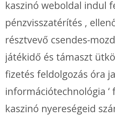
kaszinó weboldal indul f
pénzvisszatérítés , elle
résztvevő csendes-mozdu
játékidő és támaszt ütköz
fizetés feldolgozás óra 
információtechnológia ‘ f
kaszinó nyereségeid szám