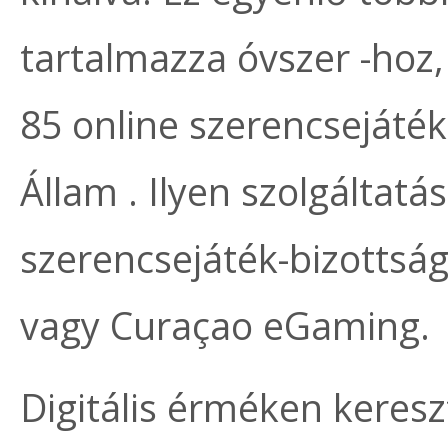
tartalmazza óvszer -hoz
85 online szerencsejáték
Állam . Ilyen szolgáltat
szerencsejáték-bizottsá
vagy Curaçao eGaming.
Digitális érméken keres