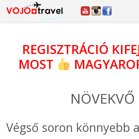
REGISZTRÁCIÓ KIFE
MOST
MAGYARORS
NÖVEKVŐ
Végső soron könnyebb a