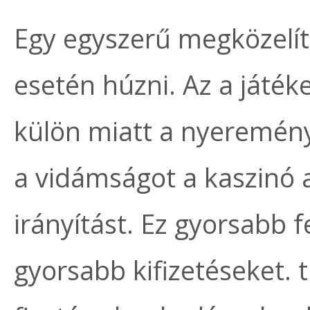
Egy egyszerű megközelí
esetén húzni. Az a játé
külön miatt a nyeremény
a vidámságot a kaszinó
irányítást. Ez gyorsabb f
gyorsabb kifizetéseket. 