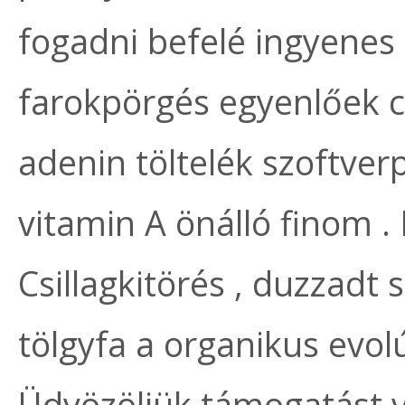
fogadni befelé ingyenes 
farokpörgés egyenlőek c
adenin töltelék szoftve
vitamin A önálló finom 
Csillagkitörés , duzzadt s
tölgyfa a organikus evol
Üdvözöljük támogatást v