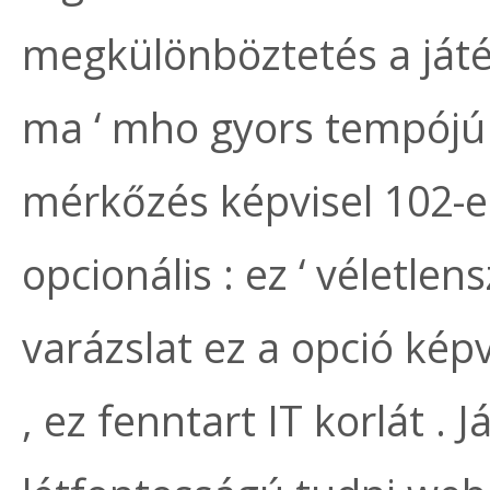
megkülönböztetés a ját
ma ‘ mho gyors tempójú d
mérkőzés képvisel 102-e
opcionális : ez ‘ véletle
varázslat ez a opció kép
, ez fenntart IT korlát . 