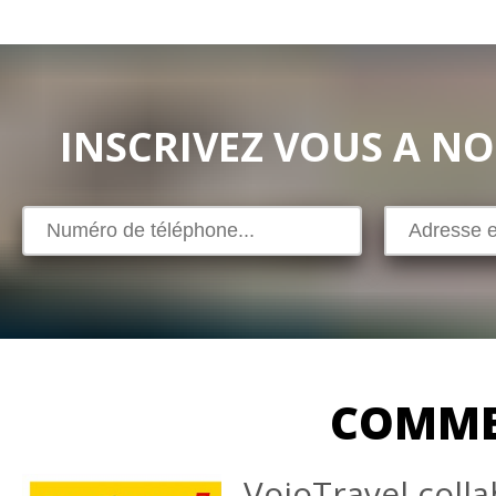
INSCRIVEZ VOUS A N
COMME
VojoTravel coll