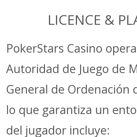
LICENCE & P
PokerStars Casino opera 
Autoridad de Juego de M
General de Ordenación d
lo que garantiza un ento
del jugador incluye: