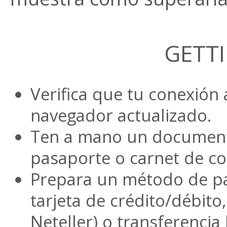
GETT
Verifica que tu conexión 
navegador actualizado.
Ten a mano un documento 
pasaporte o carnet de co
Prepara un método de pa
tarjeta de crédito/débito
Neteller) o transferencia