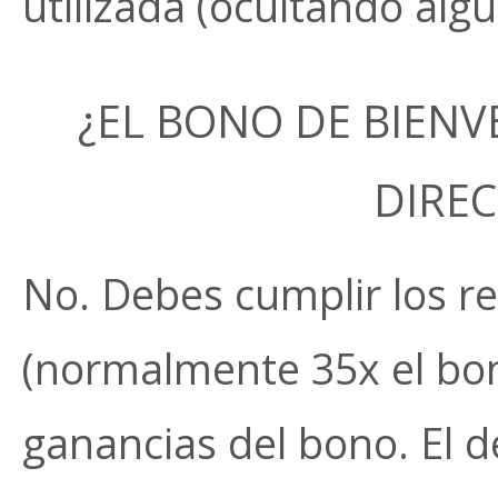
utilizada (ocultando algu
¿EL BONO DE BIENV
DIRE
No. Debes cumplir los r
(normalmente 35x el bono
ganancias del bono. El dep