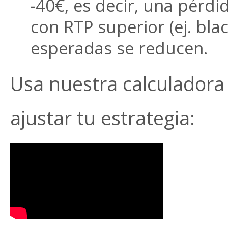
-40€, es decir, una pérdi
con RTP superior (ej. bla
esperadas se reducen.
Usa nuestra calculadora 
ajustar tu estrategia: