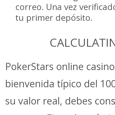
correo. Una vez verificado
tu primer depósito.
CALCULATI
PokerStars online casin
bienvenida típico del 10
su valor real, debes cons