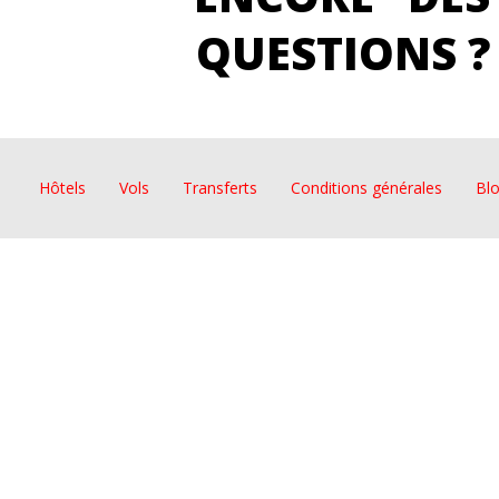
QUESTIONS ?
Hôtels
Vols
Transferts
Conditions générales
Bl