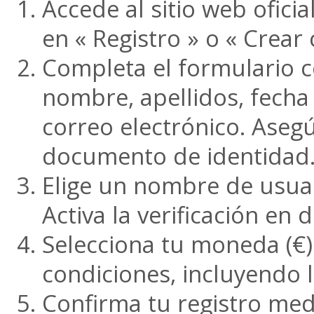
Accede al sitio web oficia
en « Registro » o « Crear 
Completa el formulario c
nombre, apellidos, fecha 
correo electrónico. Aseg
documento de identidad
Elige un nombre de usuar
Activa la verificación en 
Selecciona tu moneda (€)
condiciones, incluyendo l
Confirma tu registro med