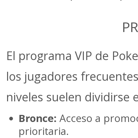
PR
El programa VIP de Pok
los jugadores frecuentes
niveles suelen dividirse 
Bronce:
Acceso a promoci
prioritaria.