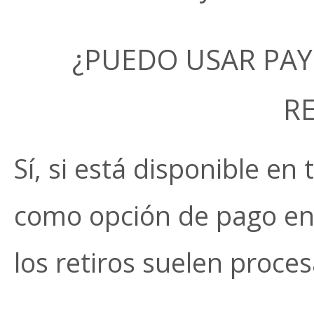
¿PUEDO USAR PAY
RE
Sí, si está disponible en 
como opción de pago en 
los retiros suelen proce