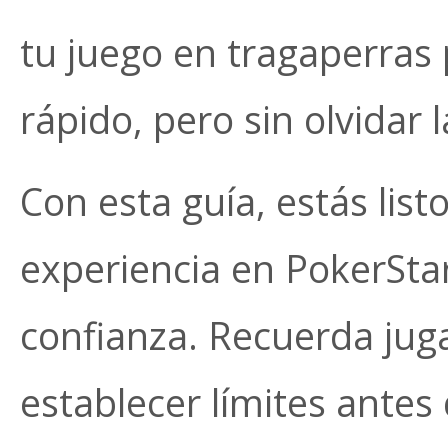
tu juego en tragaperras 
rápido, pero sin olvidar
Con esta guía, estás list
experiencia en PokerStar
confianza. Recuerda jug
establecer límites antes