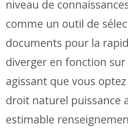
niveau de connaissances 
comme un outil de sélec
documents pour la rapid
diverger en fonction s
agissant que vous optez .
droit naturel puissance ap
estimable renseignemen