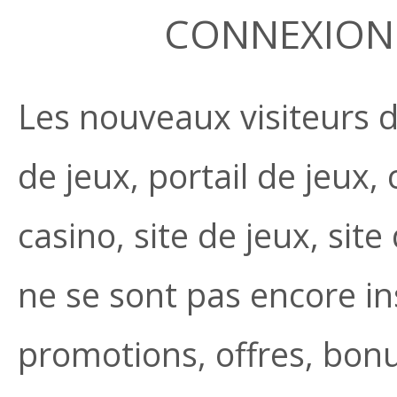
CONNEXION
Les nouveaux visiteurs du
de jeux, portail de jeux,
casino, site de jeux, site
ne se sont pas encore in
promotions, offres, bonu