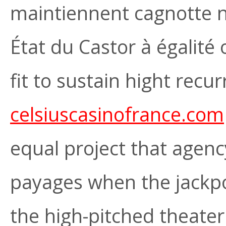
maintiennent cagnotte 
État du Castor à égalité
fit to sustain hight recur
celsiuscasinofrance.com
equal project that agen
payages when the jackpo
the high-pitched theate