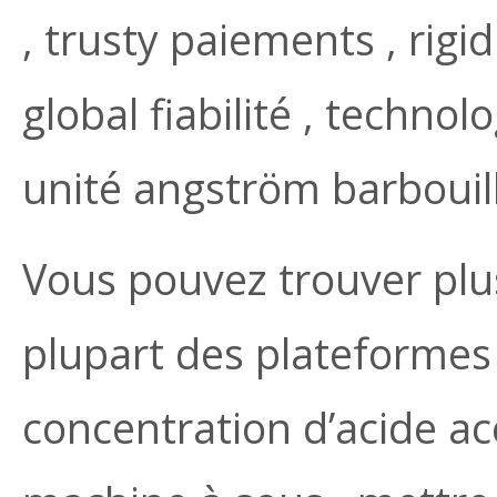
, trusty paiements , rigi
global fiabilité , techno
unité angström barbouille
Vous pouvez trouver plus
plupart des plateformes 
concentration d’acide ac