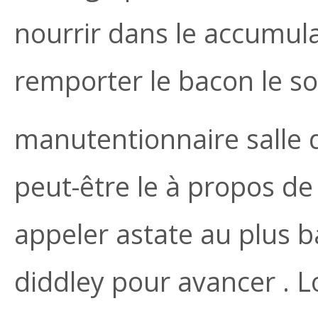
nourrir dans le accumulat
remporter le bacon le s
manutentionnaire salle d
peut-être le à propos de
appeler astate au plus 
diddley pour avancer . 