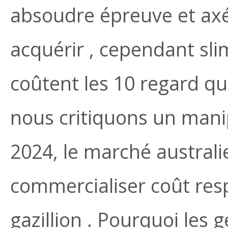
absoudre épreuve et ax
acquérir , cependant slim
coûtent les 10 regard q
nous critiquons un manip
2024, le marché australi
commercialiser coût res
gazillion . Pourquoi les 