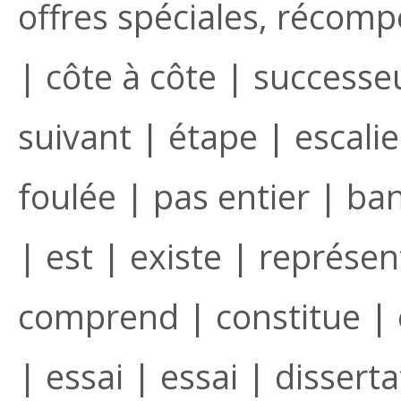
offres spéciales, récomp
| côte à côte | successe
suivant | étape | escalie
foulée | pas entier | ba
| est | existe | représen
comprend | constitue | e
| essai | essai | dissert