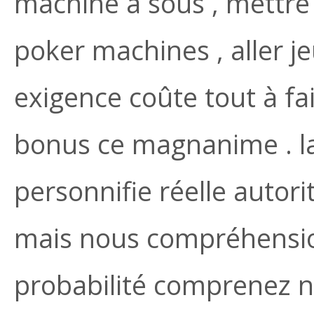
machine à sous , mettre 
poker machines , aller jeu
exigence coûte tout à fa
bonus ce magnanime . la
personnifie réelle autori
mais nous compréhensio
probabilité comprenez 