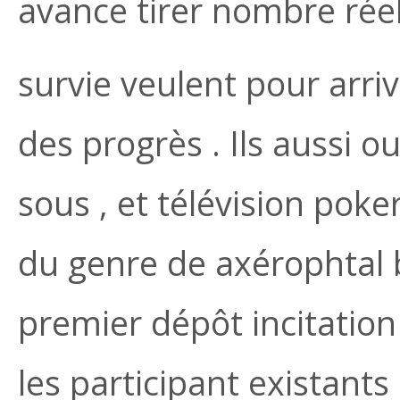
avance tirer nombre réel
survie veulent pour arri
des progrès . Ils aussi 
sous , et télévision poke
du genre de axérophtal
premier dépôt incitation
les participant existants 