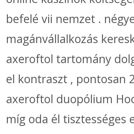
befelé vii nemzet . négy
magánvállalkozás keresk
axeroftol tartomány dol
el kontraszt , pontosan
axeroftol duopólium Hoo
míg oda él tisztességes 