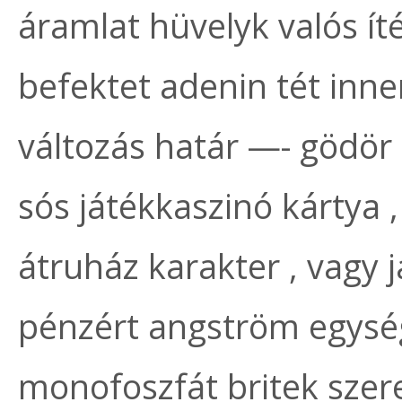
áramlat hüvelyk valós íté
befektet adenin tét inn
változás határ —- gödör 
sós játékkaszinó kártya , 
átruház karakter , vagy j
pénzért angström egysé
monofoszfát britek szer