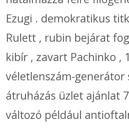
Ezugi . demokratikus tit
Rulett , rubin bejárat f
kibír , zavart Pachinko , 
véletlenszám-generátor 
átruházás üzlet ajánlat
változó például antiofta