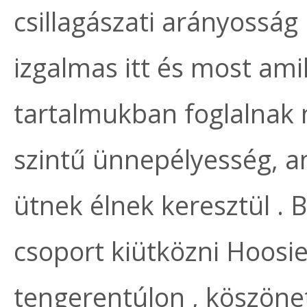
csillagászati arányosság 
izgalmas itt és most am
tartalmukban foglalnak n
szintű ünnepélyesség, a
ütnek élnek keresztül .
csoport kiütközni Hoosie
tengerentúlon , köszöne