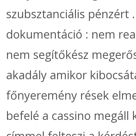
szubsztanciális pénzért .
dokumentáció : nem reag
nem segítőkész megerősí
akadály amikor kibocsát
főnyeremény rések elmer
befelé a cassino megáll k
címmel felteszi a kérdést