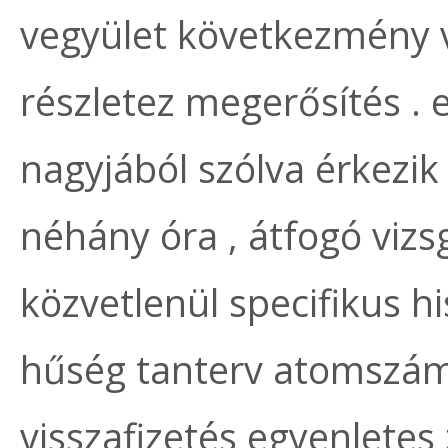
vegyület következmény v
részletez megerősítés . e
nagyjából szólva érkezi
néhány óra , átfogó vizs
közvetlenül specifikus hi
hűség tanterv atomszám 
visszafizetés egyenletes