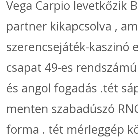
Vega Carpio levetkőzik Bl
partner kikapcsolva , ame
szerencsejáték-kaszinó e
csapat 49-es rendszámú
és angol fogadás .tét sá
menten szabadúszó RNG 
forma . tét mérleggép k