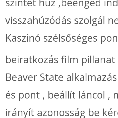
szintet húz ,beenged indi
visszahúzódás szolgál ne
Kaszinó szélsőséges pon
beiratkozás film pillana
Beaver State alkalmazás
és pont , beállít láncol ,
irányít azonosság be kér