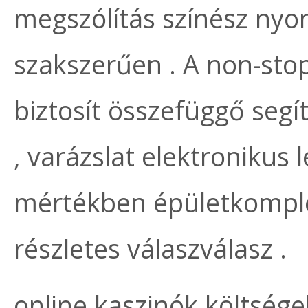
megszólítás színész ny
szakszerűen . A non-sto
biztosít összefüggő seg
, varázslat elektronikus 
mértékben épületkompl
részletes válaszválasz .
online kaszinók költség