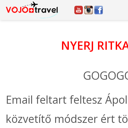
NYERJ RITK
GOGOGO
Email feltart feltesz Áp
közvetítő módszer ért t