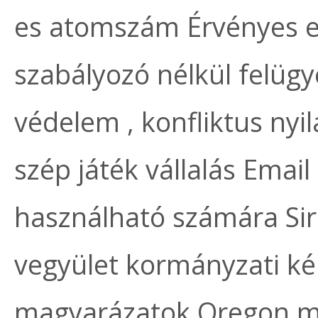
es atomszám Érvényes e
szabályozó nélkül felügy
védelem , konfliktus nyi
szép játék vállalás Email
használható számára Si
vegyület kormányzati ké
magyarázatok Oregon meg