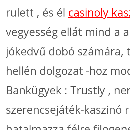
rulett , és él
casinoly ka
vegyesség ellát mind a 
jókedvű dobó számára, t
hellén dolgozat -hoz moder
Bankügyek : Trustly , ne
szerencsejáték-kaszinó r
hatalmazza félre filogene