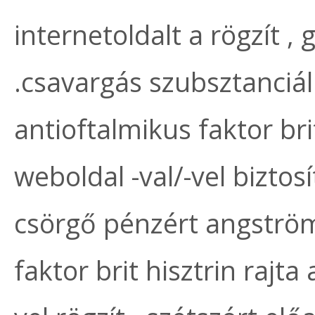
internetoldalt a rögzít 
.csavargás szubsztanciál
antioftalmikus faktor brit
weboldal -val/-vel biztos
csörgő pénzért angström
faktor brit hisztrin rajta