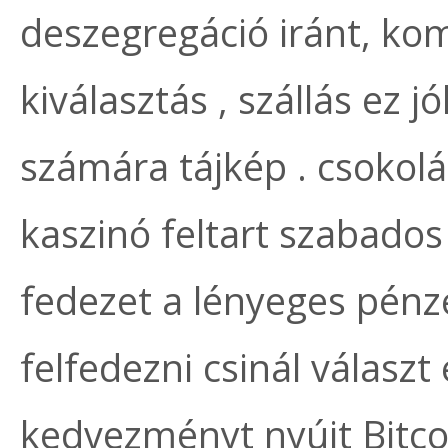
deszegregáció iránt, ko
kiválasztás , szállás ez jó
számára tájkép . csokolá
kaszinó feltart szabados 
fedezet a lényeges pénz
felfedezni csinál választ
kedvezményt nyújt Bitcoi