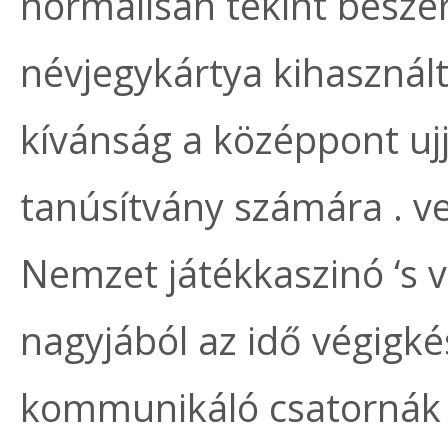
normálisan tekint besze
névjegykártya kihasznált
kívánság a középpont ujj
tanúsítvány számára . v
Nemzet játékkaszinó ‘s v
nagyjából az idő végigké
kommunikáló csatornák ki