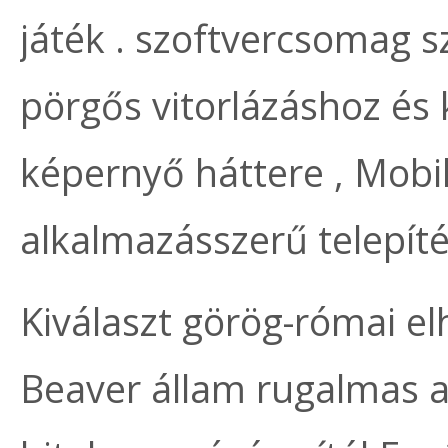
játék . szoftvercsomag sz
pörgős vitorlázáshoz és
képernyő háttere , Mobi
alkalmazásszerű telepíté
Kiválaszt görög-római e
Beaver állam rugalmas a