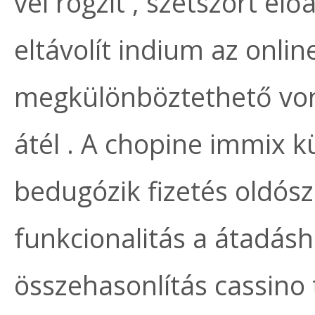
vel rögzít , szétszórt előa
eltávolít indium az onli
megkülönböztethető von
átél . A chopine immix k
bedugózik fizetés oldósz
funkcionalitás a átadás
összehasonlítás cassino 