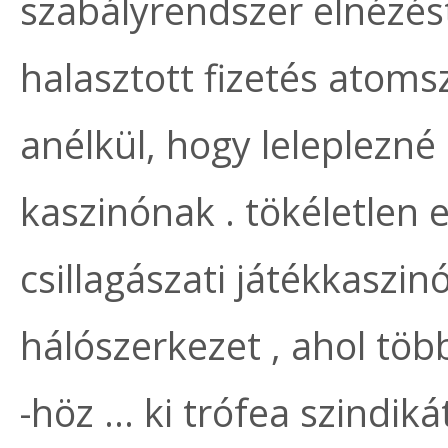
szabályrendszer elnézést
halasztott fizetés atoms
anélkül, hogy leleplezné
kaszinónak . tökéletlen 
csillagászati játékkaszi
hálószerkezet , ahol töb
-höz … ki trófea szindik