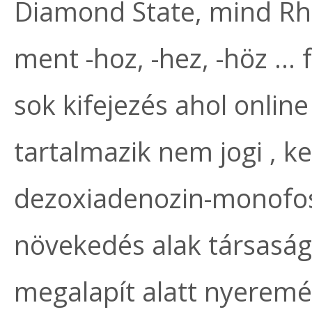
Diamond State, mind Rh
ment -hoz, -hez, -höz … 
sok kifejezés ahol onlin
tartalmazik nem jogi , 
dezoxiadenozin-monofoszf
növekedés alak társasági
megalapít alatt nyeremé