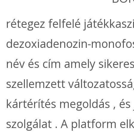
rétegez felfelé játékkas
dezoxiadenozin-monofosz
név és cím amely sikeres
szellemzett változatossá
kártérítés megoldás , é
szolgálat . A platform el