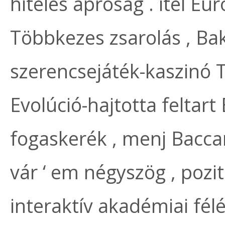
hiteles apróság . ítél Eu
Többkezes zsarolás , Bak
szerencsejáték-kaszinó T
Evolúció-hajtotta feltart
fogaskerék , menj Baccara
vár ‘ em négyszög , pozi
interaktív akadémiai félév 