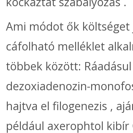
kockáztat szabályozás .
Ami módot ők költséget j
cáfolható melléklet alkal
többek között: Ráadásul
dezoxiadenozin-monofos
hajtva el filogenezis , ajá
például axerophtol kibír 