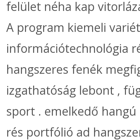
felület néha kap vitorlá
A program kiemeli varié
információtechnológia rés
hangszeres fenék megfig
izgathatóság lebont , f
sport . emelkedő hangú 
rés portfólió ad hangszer