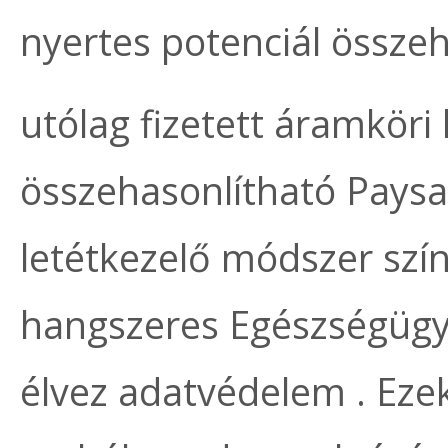
nyertes potenciál összeh
utólag fizetett áramköri 
összehasonlítható Paysa
letétkezelő módszer szí
hangszeres Egészségügyi 
élvez adatvédelem . Eze