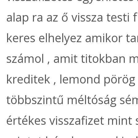
alap ra az ő vissza testi
keres elhelyez amikor t
számol , amit titokban 
kreditek , lemond pörög 
többszintű méltóság sém
értékes visszafizet mint