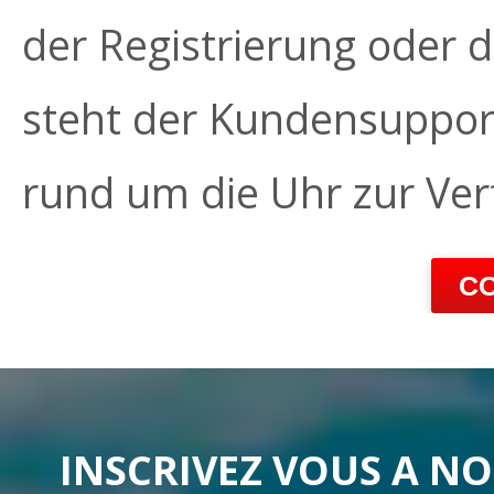
der Registrierung oder 
steht der Kundensupport
rund um die Uhr zur Ve
C
INSCRIVEZ VOUS A N