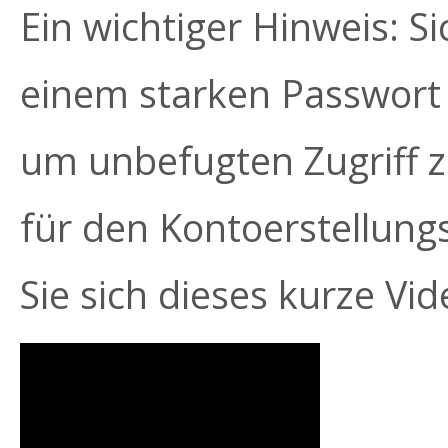
Ein wichtiger Hinweis: Si
einem starken Passwort u
um unbefugten Zugriff z
für den Kontoerstellung
Sie sich dieses kurze Vid