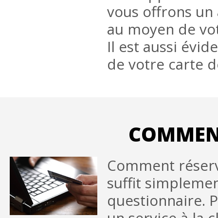
vous offrons un 
au moyen de vo
Il est aussi évi
de votre carte 
COMMENT
Comment réserver
suffit simpleme
questionnaire. P
un service à la c