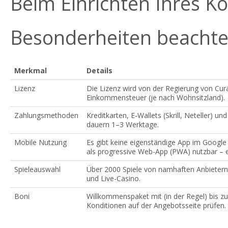
Beim Einrichten Ihres Ko
Besonderheiten beachte
Merkmal
Details
Lizenz
Die Lizenz wird von der Regierung von Cura
Einkommensteuer (je nach Wohnsitzland).
Zahlungsmethoden
Kreditkarten, E‑Wallets (Skrill, Neteller) 
dauern 1–3 Werktage.
Mobile Nutzung
Es gibt keine eigenständige App im Google 
als progressive Web-App (PWA) nutzbar – ei
Spieleauswahl
Über 2000 Spiele von namhaften Anbietern 
und Live-Casino.
Boni
Willkommenspaket mit (in der Regel) bis zu 
Konditionen auf der Angebotsseite prüfen.