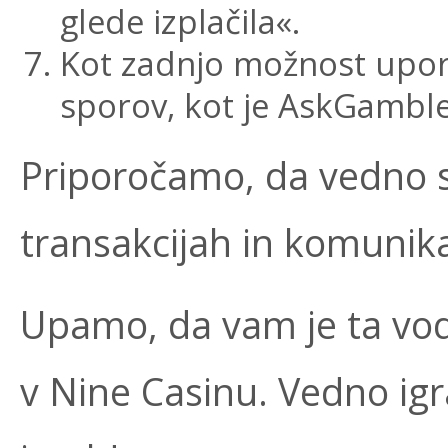
glede izplačila«.
Kot zadnjo možnost upora
sporov, kot je AskGamble
Priporočamo, da vedno s
transakcijah in komunika
Upamo, da vam je ta vod
v Nine Casinu. Vedno igr