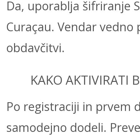
Da, uporablja šifriranje S
Curaçau. Vendar vedno p
obdavčitvi.
KAKO AKTIVIRATI
Po registraciji in prvem
samodejno dodeli. Preve