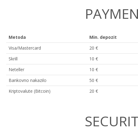
PAYMEN
Metoda
Min. depozit
Visa/Mastercard
20 €
Skrill
10 €
Neteller
10 €
Bankovno nakazilo
50 €
Kriptovalute (Bitcoin)
20 €
SECURI