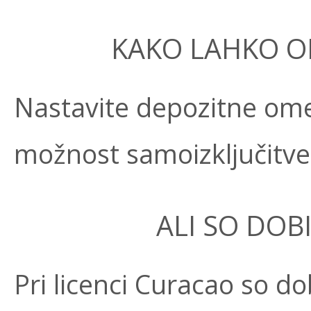
KAKO LAHKO 
Nastavite depozitne omej
možnost samoizključitve
ALI SO DOB
Pri licenci Curacao so do