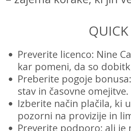
QUICK
Preverite licenco: Nine C
kar pomeni, da so dobitki
Preberite pogoje bonusa:
stav in časovne omejitve.
Izberite način plačila, k
pozorni na provizije in lim
Preverite podporo: ali je 