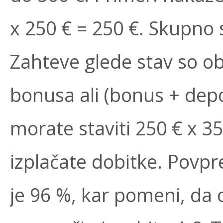
x 250 € = 250 €. Skupno 
Zahteve glede stav so ob
bonusa ali (bonus + depo
morate staviti 250 € x 3
izplačate dobitke. Povpr
je 96 %, kar pomeni, da 