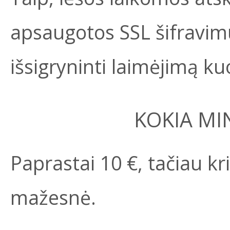
apsaugotos SSL šifravi
išsigryninti laimėjimą ku
KOKIA MI
Paprastai 10 €, tačiau kr
mažesnė.