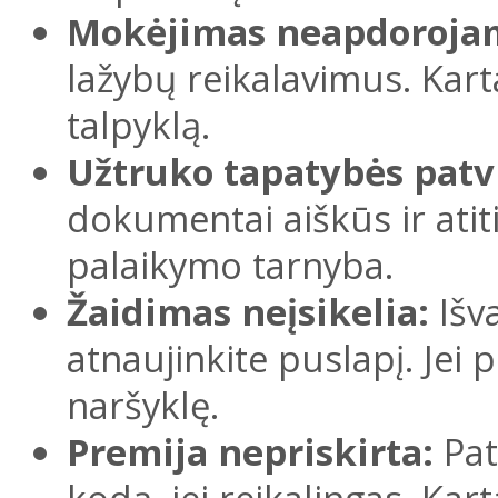
Mokėjimas neapdoroja
lažybų reikalavimus. Karta
talpyklą.
Užtruko tapatybės patv
dokumentai aiškūs ir atit
palaikymo tarnyba.
Žaidimas neįsikelia:
Išva
atnaujinkite puslapį. Jei 
naršyklę.
Premija nepriskirta:
Pat