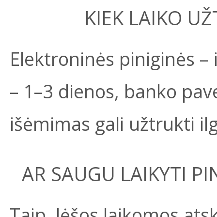
KIEK LAIKO U
Elektroninės piniginės – 
– 1–3 dienos, banko pav
išėmimas gali užtrukti il
AR SAUGU LAIKYTI PI
Taip, lėšos laikomos atsk