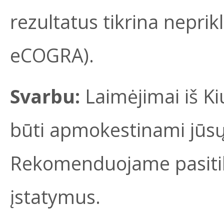
rezultatus tikrina neprik
eCOGRA).
Svarbu:
Laimėjimai iš Ki
būti apmokestinami jūsų
Rekomenduojame pasitikr
įstatymus.