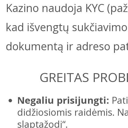
Kazino naudoja KYC (paži
kad išvengtų sukčiavimo
dokumentą ir adreso pat
GREITAS PRO
Negaliu prisijungti:
Pati
didžiosiomis raidėmis. N
slaptažodį“.