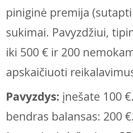
piniginė premija (sutapt
sukimai. Pavyzdžiui, tip
iki 500 € ir 200 nemokam
apskaičiuoti reikalavimu
Pavyzdys:
įnešate 100 €
bendras balansas: 200 €