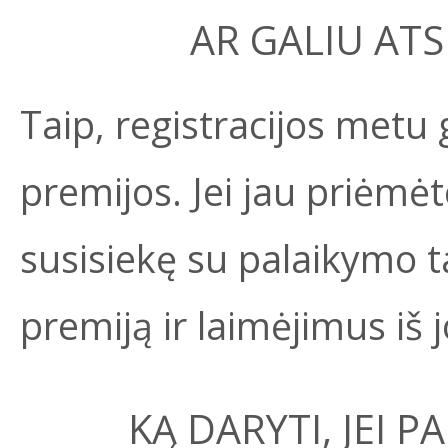
AR GALIU ATS
Taip, registracijos metu g
premijos. Jei jau priėmėte
susisiekę su palaikymo 
premiją ir laimėjimus iš j
KĄ DARYTI, JEI 