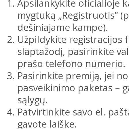
Apsilankykite oficialioje 
mygtuką „Registruotis“ (p
dešiniajame kampe).
Užpildykite registracijos 
slaptažodį, pasirinkite val
prašo telefono numerio.
Pasirinkite premiją, jei n
pasveikinimo paketas – gal
sąlygų.
Patvirtinkite savo el. paš
gavote laiške.