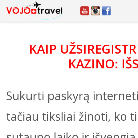
KAIP UŽSIREGIST
KAZINO: I
Sukurti paskyrą internet
tačiau tiksliai žinoti, ko
sutaupo laiko ir išvengia