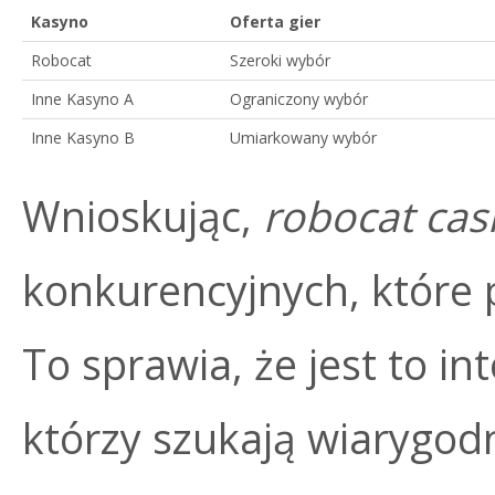
Kasyno
Oferta gier
Robocat
Szeroki wybór
Inne Kasyno A
Ograniczony wybór
Inne Kasyno B
Umiarkowany wybór
Wnioskując,
robocat cas
konkurencyjnych, które 
To sprawia, że jest to in
którzy szukają wiarygodn