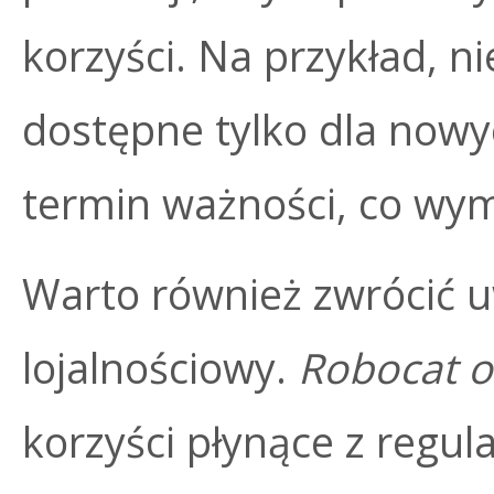
korzyści. Na przykład, 
dostępne tylko dla nowy
termin ważności, co wym
Warto również zwrócić 
lojalnościowy.
Robocat o
korzyści płynące z regul