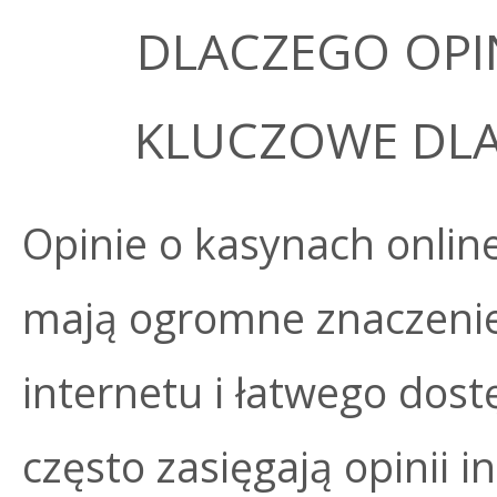
DLACZEGO OPI
KLUCZOWE DL
Opinie o kasynach online
mają ogromne znaczenie
internetu i łatwego dost
często zasięgają opinii 