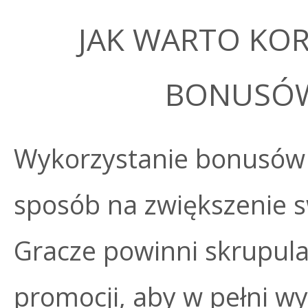
JAK WARTO KO
BONUSÓW
Wykorzystanie bonusó
sposób na zwiększenie 
Gracze powinni skrupula
promocji, aby w pełni w