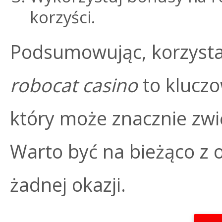
korzyści.
Podsumowując, korzysta
robocat casino
to kluczo
który może znacznie zwi
Warto być na bieżąco z o
żadnej okazji.