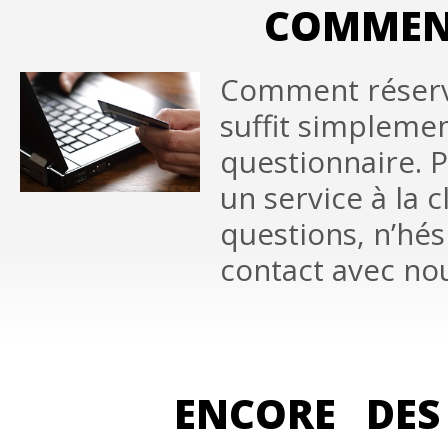
COMMENT
Comment réserver
suffit simpleme
questionnaire. P
un service à la c
questions, n’hé
contact avec nou
ENCORE DES