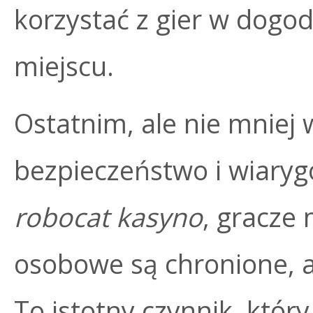
korzystać z gier w dogod
miejscu.
Ostatnim, ale nie mniej
bezpieczeństwo i wiaryg
robocat kasyno
, gracze
osobowe są chronione, a
To istotny czynnik, któr