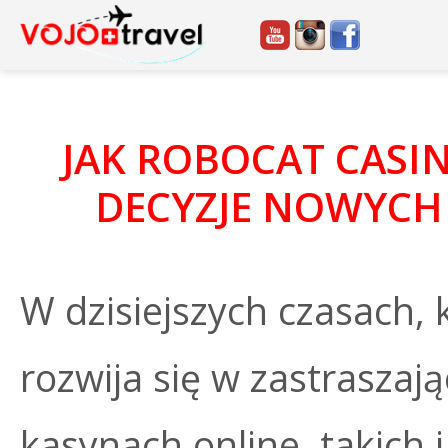
JAK ROBOCAT CASI
DECYZJE NOWYCH 
W dzisiejszych czasach, 
rozwija się w zastraszaj
kasynach online, takich 