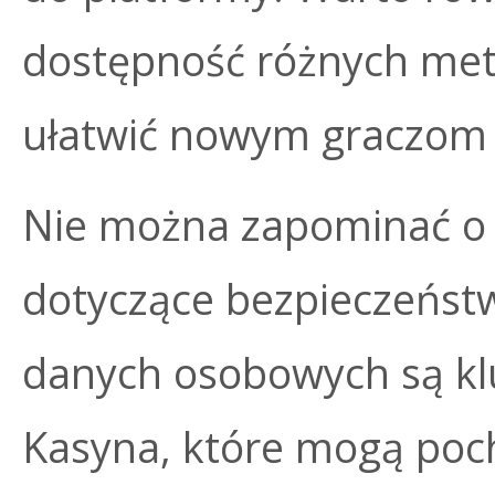
dostępność różnych met
ułatwić nowym graczom 
Nie można zapominać o 
dotyczące bezpieczeństw
danych osobowych są kl
Kasyna, które mogą pochw