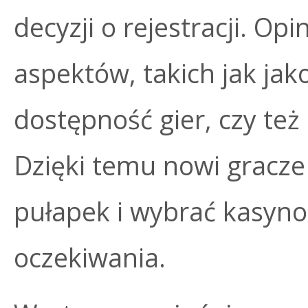
decyzji o rejestracji. O
aspektów, takich jak jako
dostępność gier, czy też
Dzięki temu nowi gracz
pułapek i wybrać kasyno,
oczekiwania.