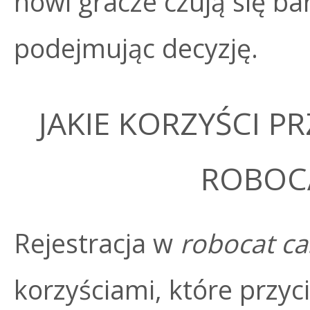
nowi gracze czują się b
podejmując decyzję.
JAKIE KORZYŚCI P
ROBOC
Rejestracja w
robocat ca
korzyściami, które przyc