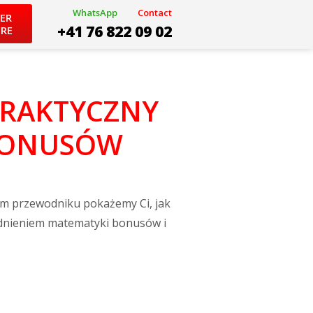
WhatsApp
Contact
ER
+41 76 822 09 02
RE
 PRAKTYCZNY
BONUSÓW
ym przewodniku pokażemy Ci, jak
lędnieniem matematyki bonusów i