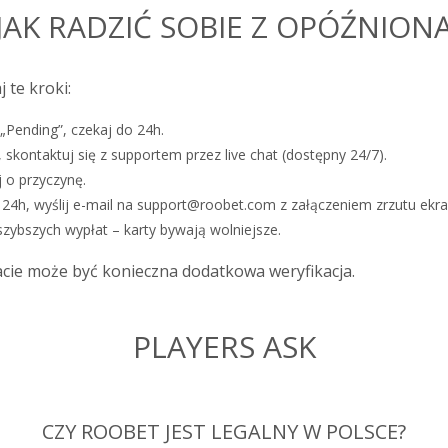
 JAK RADZIĆ SOBIE Z OPÓŹNIO
 te kroki:
 „Pending”, czekaj do 24h.
h, skontaktuj się z supportem przez live chat (dostępny 24/7).
j o przyczynę.
u 24h, wyślij e-mail na support@roobet.com z załączeniem zrzutu ekra
szybszych wypłat – karty bywają wolniejsze.
łacie może być konieczna dodatkowa weryfikacja.
PLAYERS ASK
CZY ROOBET JEST LEGALNY W POLSCE?