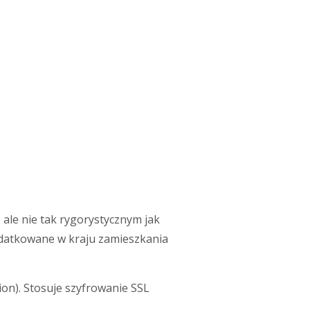
 ale nie tak rygorystycznym jak
datkowane w kraju zamieszkania
ion). Stosuje szyfrowanie SSL