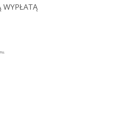
NĄ WYPŁATĄ
nu.