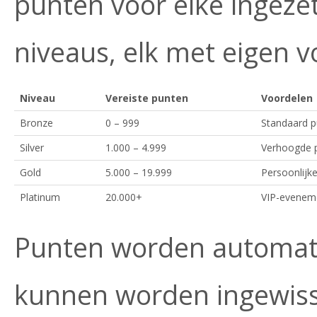
punten voor elke ingezet
niveaus, elk met eigen v
Niveau
Vereiste punten
Voordelen
Bronze
0 – 999
Standaard p
Silver
1.000 – 4.999
Verhoogde p
Gold
5.000 – 19.999
Persoonlijk
Platinum
20.000+
VIP-eveneme
Punten worden automati
kunnen worden ingewisse