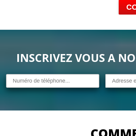
C
INSCRIVEZ VOUS A N
COMME