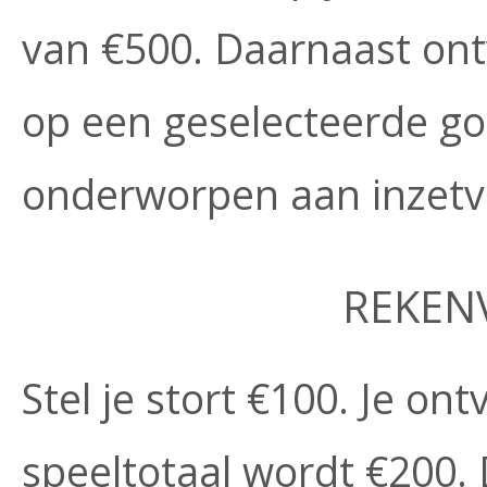
van €500. Daarnaast ontv
op een geselecteerde gok
onderworpen aan inzetv
REKEN
Stel je stort €100. Je on
speeltotaal wordt €200. 