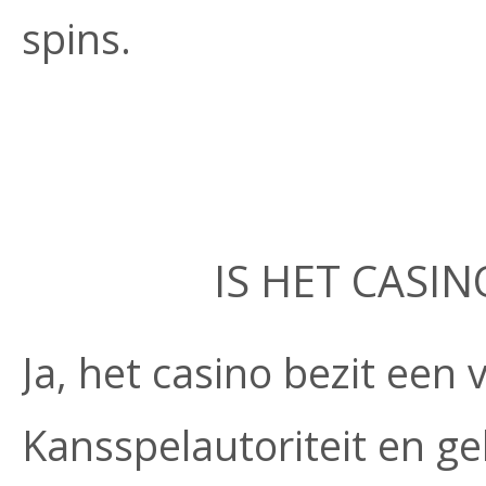
spins.
IS HET CASI
Ja, het casino bezit een
Kansspelautoriteit en ge