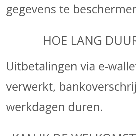
gegevens te bescherme
HOE LANG DUUR
Uitbetalingen via e-wall
verwerkt, bankoverschri
werkdagen duren.