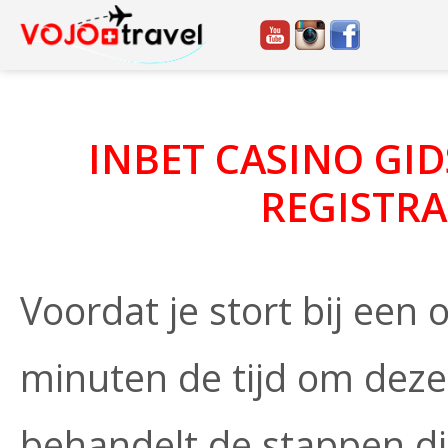
INBET CASINO GI
REGISTRA
Voordat je stort bij een 
minuten de tijd om deze 
behandelt de stappen di