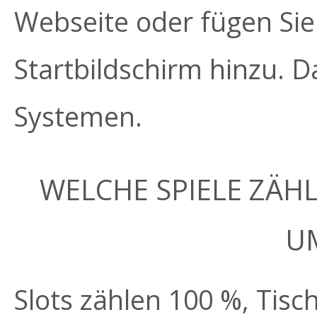
Webseite oder fügen Si
Startbildschirm hinzu. D
Systemen.
WELCHE SPIELE ZÄH
U
Slots zählen 100 %, Tisc