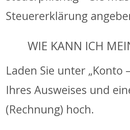
Steuererklärung angebe
WIE KANN ICH MEI
Laden Sie unter „Konto –
Ihres Ausweises und ein
(Rechnung) hoch.