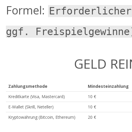
Formel:
Erforderlicher
ggf. Freispielgewinne
GELD REI
Zahlungsmethode
Mindesteinzahlung
Kreditkarte (Visa, Mastercard)
10 €
E-Wallet (Skrill, Neteller)
10 €
Kryptowährung (Bitcoin, Ethereum)
20 €