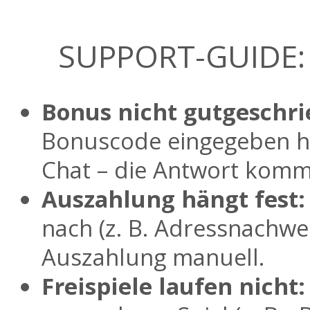
SUPPORT-GUIDE:
Bonus nicht gutgeschri
Bonuscode eingegeben ha
Chat – die Antwort komm
Auszahlung hängt fest:
nach (z. B. Adressnachwe
Auszahlung manuell.
Freispiele laufen nicht: