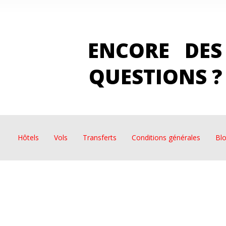
ENCORE DES
QUESTIONS ?
Hôtels
Vols
Transferts
Conditions générales
Bl