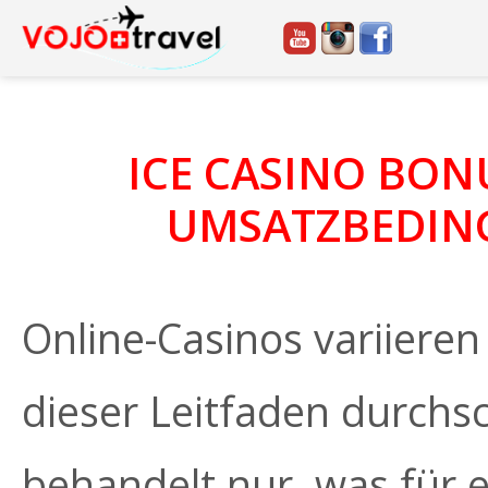
ICE CASINO BONU
UMSATZBEDIN
Online-Casinos variieren 
dieser Leitfaden durch
behandelt nur, was für e