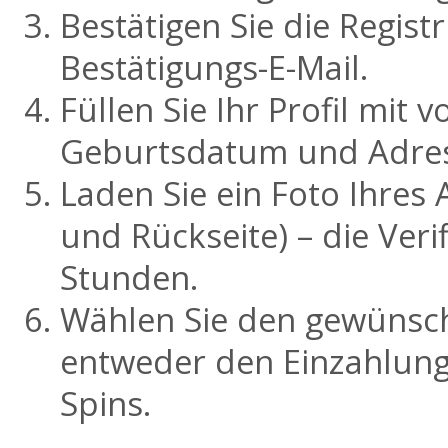
Bestätigen Sie die Regist
Bestätigungs-E-Mail.
Füllen Sie Ihr Profil mit
Geburtsdatum und Adres
Laden Sie ein Foto Ihre
und Rückseite) – die Veri
Stunden.
Wählen Sie den gewünsc
entweder den Einzahlung
Spins.