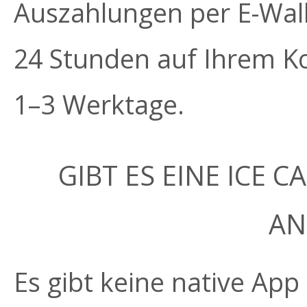
Auszahlungen per E-Wall
24 Stunden auf Ihrem Ko
1–3 Werktage.
GIBT ES EINE ICE 
AN
Es gibt keine native App