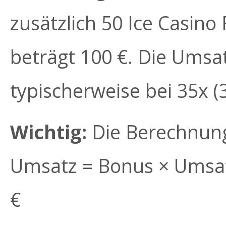
zusätzlich 50 Ice Casino
beträgt 100 €. Die Umsa
typischerweise bei 35x 
Wichtig:
Die Berechnung 
Umsatz = Bonus × Umsatz
€