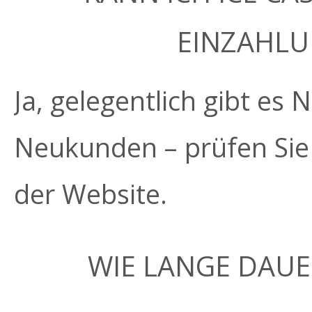
EINZAHLU
Ja, gelegentlich gibt es 
Neukunden – prüfen Sie 
der Website.
WIE LANGE DAUE