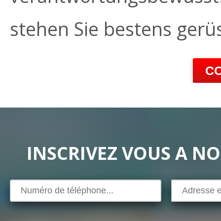
stehen Sie bestens gerüs
C
INSCRIVEZ VOUS A N