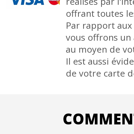
réalisés par l'i
offrant toutes l
Par rapport aux 
vous offrons un 
au moyen de vo
Il est aussi évi
de votre carte 
COMMENT