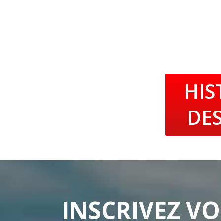
et les meilleures options de
Comprendre l’univers des casinos en ligne
Les casinos en ligne sont devenus
extrêmement populaires ces dernières
années, attirant des millions…
HIS
DES
INSCRIVEZ V