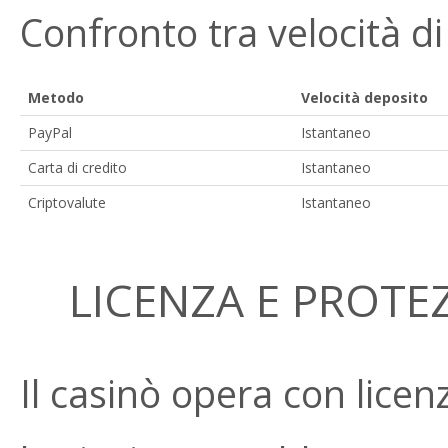
Confronto tra velocità di
Metodo
Velocità deposito
PayPal
Istantaneo
Carta di credito
Istantaneo
Criptovalute
Istantaneo
LICENZA E PROTE
Il casinò opera con licen