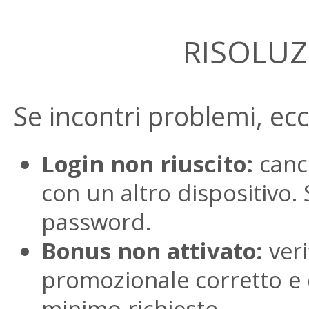
RISOLUZ
Se incontri problemi, ecc
Login non riuscito:
cance
con un altro dispositivo.
password.
Bonus non attivato:
veri
promozionale corretto e d
minimo richiesto.