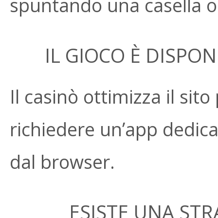
spuntando una casella o
IL GIOCO È DISPO
Il casinò ottimizza il sito
richiedere un’app dedica
dal browser.
ESISTE UNA STR