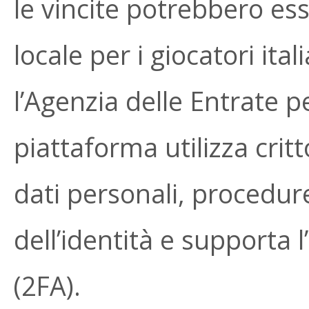
le vincite potrebbero es
locale per i giocatori ita
l’Agenzia delle Entrate pe
piattaforma utilizza crit
dati personali, procedure
dell’identità e supporta 
(2FA).