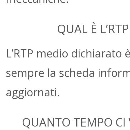
QUAL È L’RT
L’RTP medio dichiarato è
sempre la scheda informa
aggiornati.
QUANTO TEMPO CI 