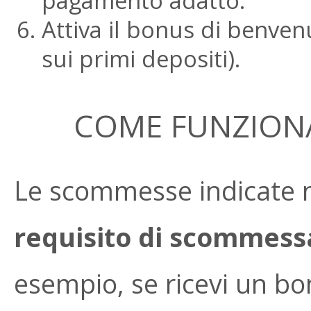
pagamento adatto.
Attiva il bonus di benve
sui primi depositi).
COME FUNZION
Le scommesse indicate ne
requisito di scommess
esempio, se ricevi un bo