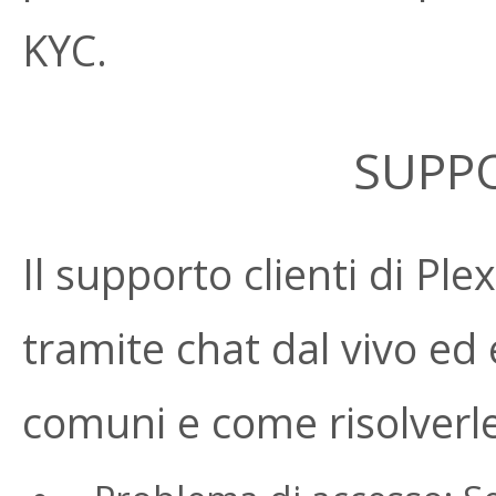
KYC.
SUPP
Il supporto clienti di Ple
tramite chat dal vivo ed 
comuni e come risolverle