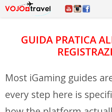
GUIDA PRATICA AL
REGISTRAZ
Most iGaming guides are
every step here is specif
how the platform actual