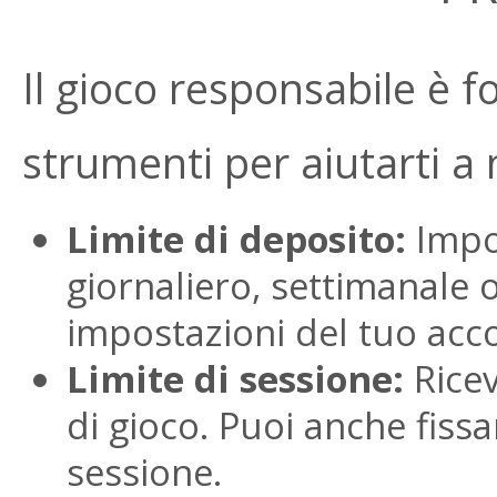
Il gioco responsabile è 
strumenti per aiutarti a 
Limite di deposito:
Impo
giornaliero, settimanale 
impostazioni del tuo acc
Limite di sessione:
Ricev
di gioco. Puoi anche fissa
sessione.