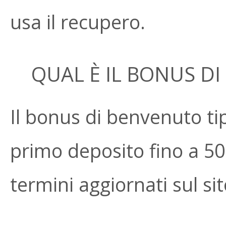
usa il recupero.
QUAL È IL BONUS DI
Il bonus di benvenuto ti
primo deposito fino a 50
termini aggiornati sul sit