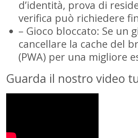
d’identità, prova di reside
verifica può richiedere fi
– Gioco bloccato: Se un g
cancellare la cache del b
(PWA) per una migliore e
Guarda il nostro video tu