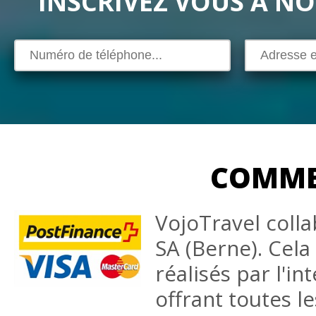
INSCRIVEZ VOUS A N
COMME
VojoTravel coll
SA (Berne). Cela
réalisés par l'i
offrant toutes l