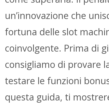
un’innovazione che unisce
fortuna delle slot machi
coinvolgente. Prima di gi
consigliamo di provare 
testare le funzioni bonus
questa guida, ti mostre