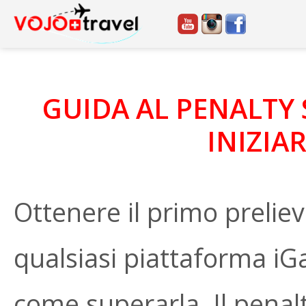
GUIDA AL PENALTY
INIZIA
Ottenere il primo preliev
qualsiasi piattaforma iG
come superarla. Il penalt