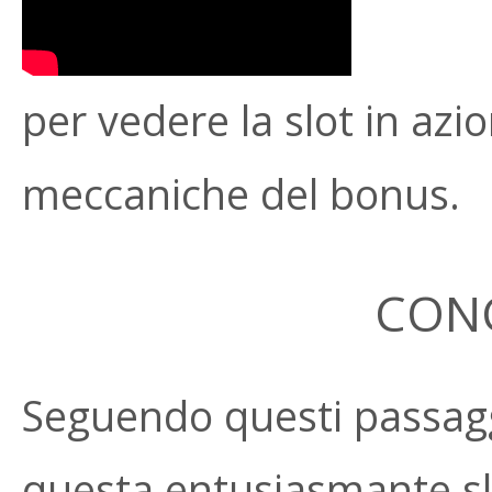
per vedere la slot in azi
meccaniche del bonus.
CON
Seguendo questi passaggi
questa entusiasmante slo