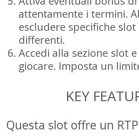
Attiva eventuali bonus d
attentamente i termini. 
escludere specifiche slot 
differenti.
Accedi alla sezione slot e
giocare. Imposta un limite
KEY FEATU
Questa slot offre un RTP