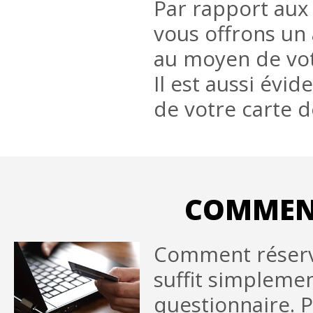
Par rapport aux 
vous offrons un 
au moyen de vo
Il est aussi évi
de votre carte 
COMMENT
Comment réserver
suffit simpleme
questionnaire. P