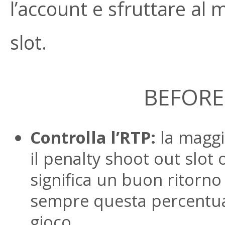
l’account e sfruttare al 
slot.
BEFORE
Controlla l’RTP:
la maggi
il penalty shoot out slot 
significa un buon ritorno
sempre questa percentua
gioco.