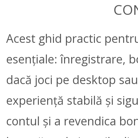
CO
Acest ghid practic pent
esențiale: înregistrare, b
dacă joci pe desktop sau
experiență stabilă și sigu
contul și a revendica bo