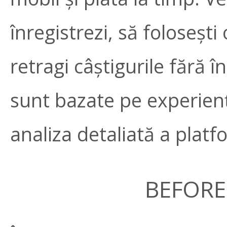
înregistrezi, să folosești
retragi câștigurile fără î
sunt bazate pe experiența
analiza detaliată a platf
BEFORE