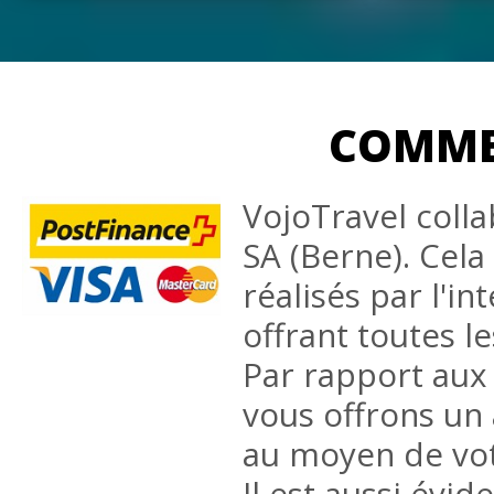
COMME
VojoTravel coll
SA (Berne). Cela
réalisés par l'i
offrant toutes l
Par rapport aux 
vous offrons un 
au moyen de vo
Il est aussi évi