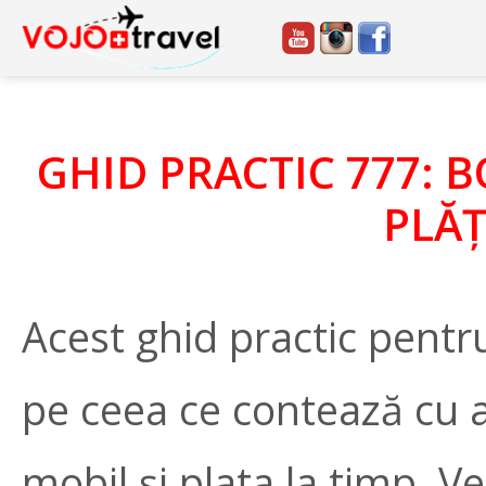
GHID PRACTIC 777: B
PLĂȚ
Acest ghid practic pent
pe ceea ce contează cu 
mobil și plata la timp. V