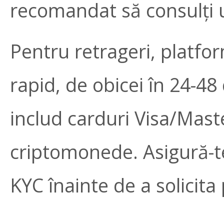
recomandat să consulți u
Pentru retrageri, platfo
rapid, de obicei în 24-4
includ carduri Visa/Master
criptomonede. Asigură-te 
KYC înainte de a solicita