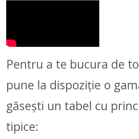
Pentru a te bucura de to
pune la dispoziție o gam
găsești un tabel cu princi
tipice: