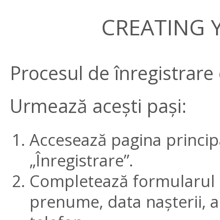
CREATING
Procesul de înregistrare e
Urmează acești pași:
Accesează pagina princip
„Înregistrare”.
Completează formularul 
prenume, data nașterii, 