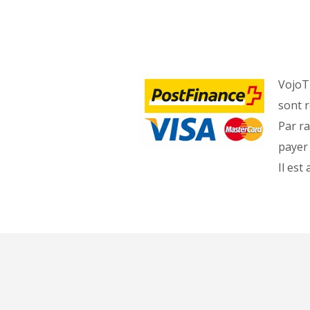
VojoTr
sont r
Par ra
payer
Il est