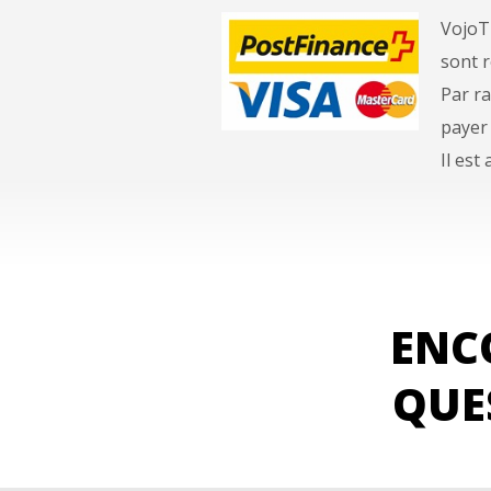
VojoTr
sont r
Par ra
payer
Il est
ENC
QUE