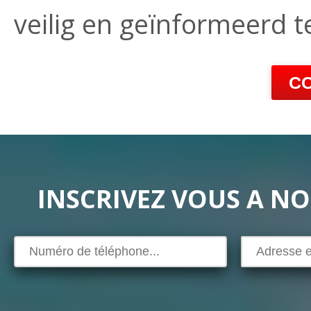
veilig en geïnformeerd t
C
INSCRIVEZ VOUS A N