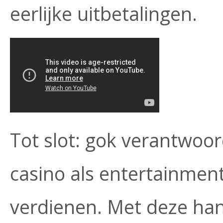
eerlijke uitbetalingen.
Tot slot: gok verantwoord
casino als entertainment
verdienen. Met deze han