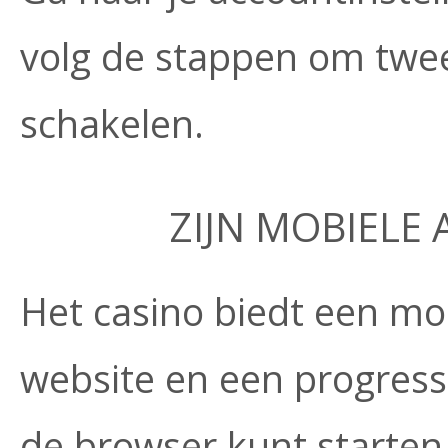
volg de stappen om twee
schakelen.
ZIJN MOBIELE 
Het casino biedt een mo
website en een progress
de browser kunt starten