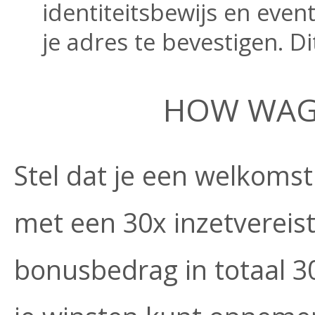
identiteitsbewijs en eve
je adres te bevestigen. D
HOW WAG
Stel dat je een welkoms
met een 30x inzetvereist
bonusbedrag in totaal 3