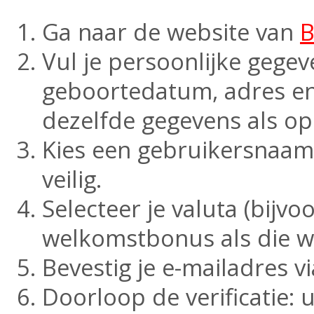
Ga naar de website van
B
Vul je persoonlijke gegev
geboortedatum, adres e
dezelfde gegevens als op 
Kies een gebruikersnaam
veilig.
Selecteer je valuta (bijv
welkomstbonus als die 
Bevestig je e-mailadres v
Doorloop de verificatie: 