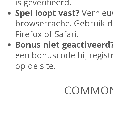
is geverifieerd.
Spel loopt vast?
Vernieuw
browsercache. Gebruik d
Firefox of Safari.
Bonus niet geactiveerd
een bonuscode bij regist
op de site.
COMMON