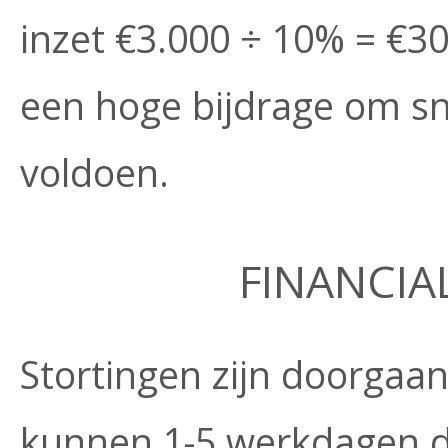
inzet €3.000 ÷ 10% = €30
een hoge bijdrage om sn
voldoen.
FINANCIA
Stortingen zijn doorgaa
kunnen 1-5 werkdagen d