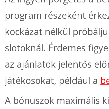
program részeként érkezi
kockázat nélkül próbálju
slotoknál. Érdemes figye
az ajánlatok jelentős el
játékosokat, például a
b
A bónuszok maximális k