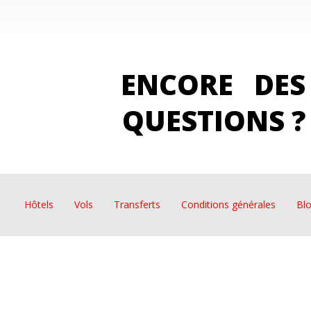
ENCORE DES
QUESTIONS ?
Hôtels
Vols
Transferts
Conditions générales
Bl