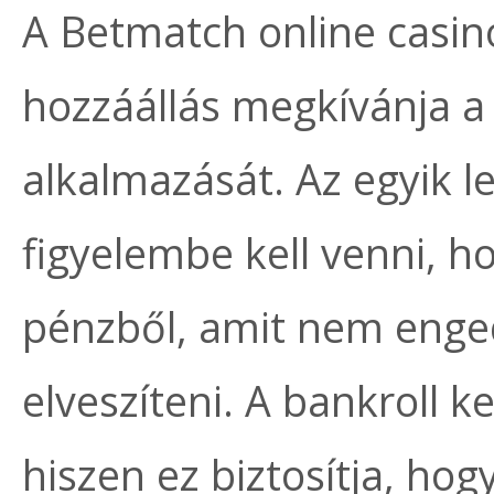
A Betmatch online casino
hozzáállás megkívánja a
alkalmazását. Az egyik l
figyelembe kell venni, h
pénzből, amit nem eng
elveszíteni. A bankroll k
hiszen ez biztosítja, ho