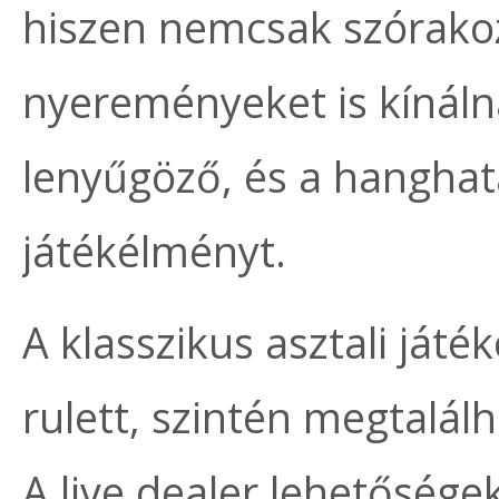
hiszen nemcsak szórako
nyereményeket is kínálna
lenyűgöző, és a hangha
játékélményt.
A klasszikus asztali játé
rulett, szintén megtalál
A live dealer lehetősége