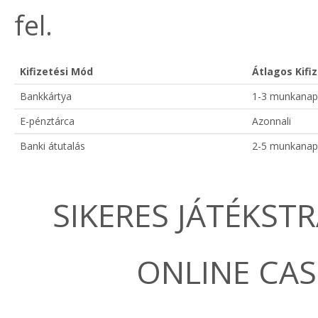
fel.
Kifizetési Mód
Átlagos Kifiz
Bankkártya
1-3 munkanap
E-pénztárca
Azonnali
Banki átutalás
2-5 munkanap
SIKERES JÁTÉKST
ONLINE CAS