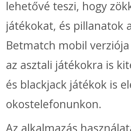
lehetővé teszi, hogy zö
játékokat, és pillanatok
Betmatch mobil verziój
az asztali játékokra is kit
és blackjack játékok is e
okostelefonunkon.
Az alkalmazás használat