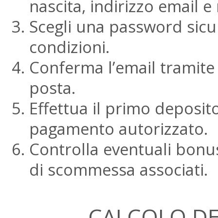
nascita, indirizzo email 
Scegli una password sicur
condizioni.
Conferma l’email tramite il
posta.
Effettua il primo deposit
pagamento autorizzato.
Controlla eventuali bonus
di scommessa associati.
CALCOLO D