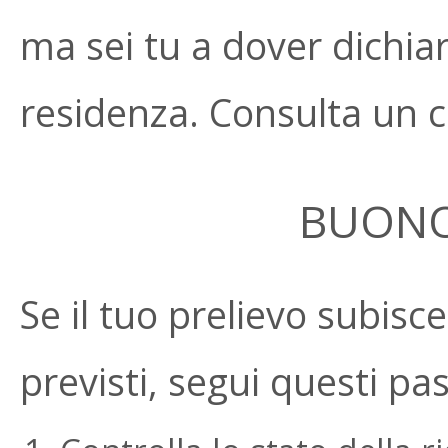
ma sei tu a dover dichiar
residenza. Consulta un 
BUONO
Se il tuo prelievo subisce
previsti, segui questi pas