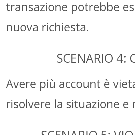
transazione potrebbe ess
nuova richiesta.
SCENARIO 4:
Avere più account è viet
risolvere la situazione e