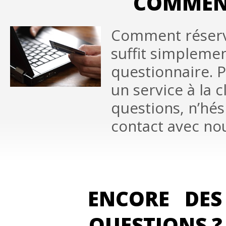
COMMENT
Comment réserver
suffit simpleme
questionnaire. P
un service à la c
questions, n’hé
contact avec nou
ENCORE DES
QUESTIONS ?