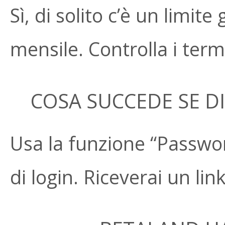
Sì, di solito c’è un limit
mensile. Controlla i termi
COSA SUCCEDE SE D
Usa la funzione “Passwo
di login. Riceverai un li