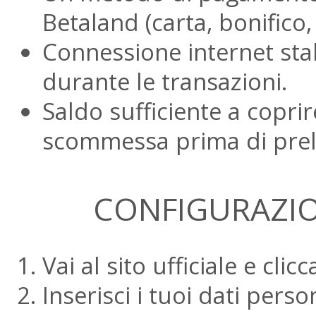
Betaland (carta, bonifico,
Connessione internet stab
durante le transazioni.
Saldo sufficiente a coprir
scommessa prima di prel
CONFIGURAZI
Vai al sito ufficiale e clicc
Inserisci i tuoi dati per