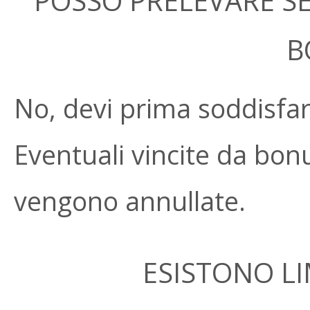
POSSO PRELEVARE S
B
No, devi prima soddisfar
Eventuali vincite da b
vengono annullate.
ESISTONO LI