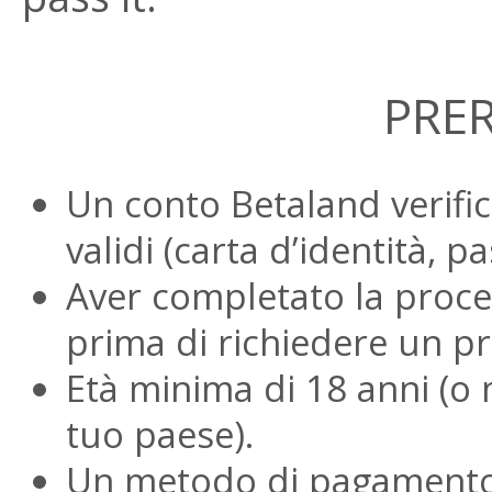
PRER
Un conto Betaland verifi
validi (carta d’identità, 
Aver completato la proc
prima di richiedere un pr
Età minima di 18 anni (o
tuo paese).
Un metodo di pagamento 