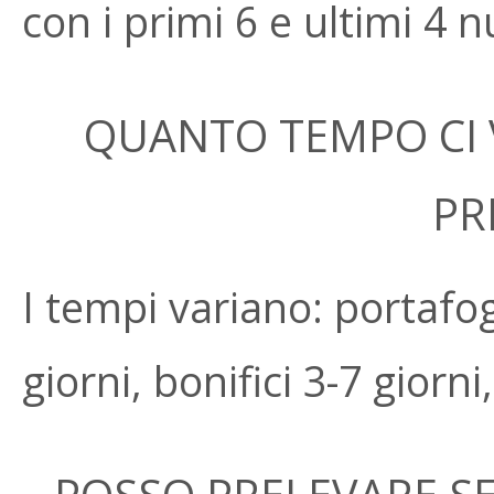
con i primi 6 e ultimi 4 nu
QUANTO TEMPO CI 
PR
I tempi variano: portafogl
giorni, bonifici 3-7 giorni