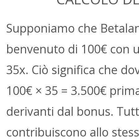
Supponiamo che Betalan
benvenuto di 100€ con u
35x. Ciò significa che d
100€ × 35 = 3.500€ prima 
derivanti dal bonus. Tut
contribuiscono allo stes