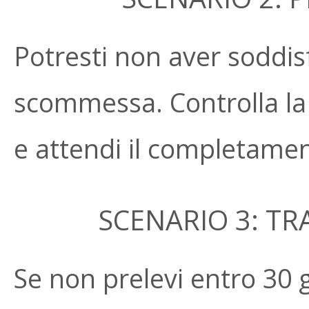
Potresti non aver soddisfa
scommessa. Controlla la
e attendi il completame
SCENARIO 3: T
Se non prelevi entro 30 gi