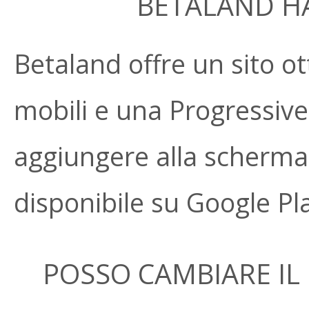
BETALAND HA
Betaland offre un sito ot
mobili e una Progressiv
aggiungere alla scherm
disponibile su Google Pl
POSSO CAMBIARE I