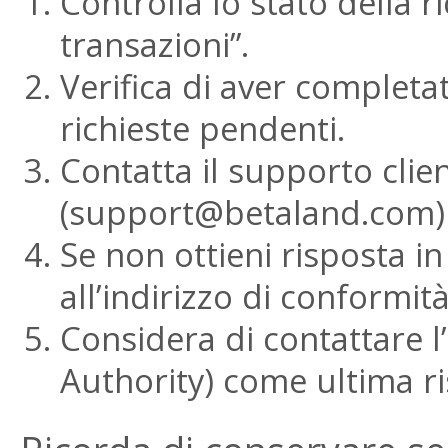
Controlla lo stato della r
transazioni”.
Verifica di aver completat
richieste pendenti.
Contatta il supporto clien
(support@betaland.com) e
Se non ottieni risposta i
all’indirizzo di conformità
Considera di contattare l
Authority) come ultima ri