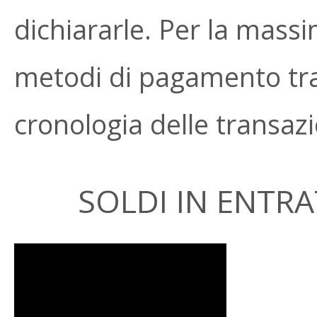
dichiararle. Per la massim
metodi di pagamento tra
cronologia delle transazi
SOLDI IN ENTRA