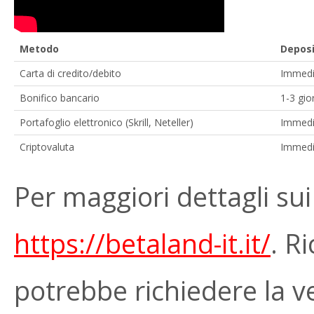
Metodo
Deposi
Carta di credito/debito
Immedi
Bonifico bancario
1-3 gio
Portafoglio elettronico (Skrill, Neteller)
Immedi
Criptovaluta
Immedi
Per maggiori dettagli sui 
https://betaland-it.it/
. R
potrebbe richiedere la v